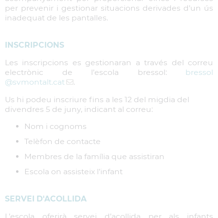
per prevenir i gestionar situacions derivades d’un ús
inadequat de les pantalles.
INSCRIPCIONS
Les inscripcions es gestionaran a través del correu
electrònic de l’escola bressol:
bressol
@svmontalt.cat
.
Us hi podeu inscriure fins a les 12 del migdia del
divendres 5 de juny, indicant al correu:
Nom i cognoms
Telèfon de contacte
Membres de la família que assistiran
Escola on assisteix l’infant
SERVEI D'ACOLLIDA
L’escola oferirà servei d’acollida per als infants