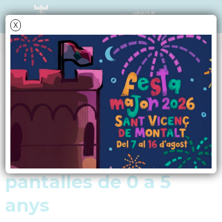
X
AGENDA
Divendres
5
juny
2026
Taller gratuït sobre
habilitats educatives
en el bon ús de les
pantalles de 0 a 5
anys