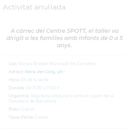
Activitat anul·lada
A càrrec del Centre SPOTT, el taller va
dirigit a les famílies amb infants de 0 a 5
anys.
Lloc:
Escola Bressol Municipal Els Garrofers
Adreça:
Riera del Gorg, s/n
Hora:
2/4 de 4 tarda
Durada:
De 15.30 a 17.30 h
Organitza:
Regidoria d'Educació amb el suport de la
Diputació de Barcelona
Preu:
Gratuït
Tipus d'acte:
Cursos