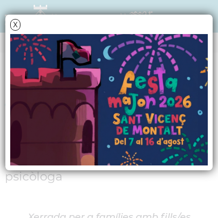
X
AGENDA
Dimarts
17
abril
2012
Taller d'autoestima i
adolescència
A càrrec de Míriam Esquivel,
psicòloga
Xerrada per a famílies amb fills/es