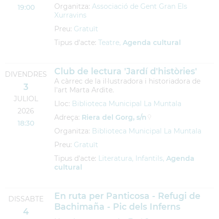
Organitza:
Associació de Gent Gran Els
19:00
Xurravins
Preu:
Gratuït
Tipus d'acte:
Teatre,
Agenda cultural
Club de lectura 'Jardí d'històries'
DIVENDRES
A càrrec de la il·lustradora i historiadora de
3
l'art Marta Ardite.
JULIOL
Lloc:
Biblioteca Municipal La Muntala
2026
Adreça:
Riera del Gorg, s/n
18:30
Organitza:
Biblioteca Municipal La Muntala
Preu:
Gratuït
Tipus d'acte:
Literatura, Infantils,
Agenda
cultural
En ruta per Panticosa - Refugi de
DISSABTE
Bachimaña - Pic dels Inferns
4