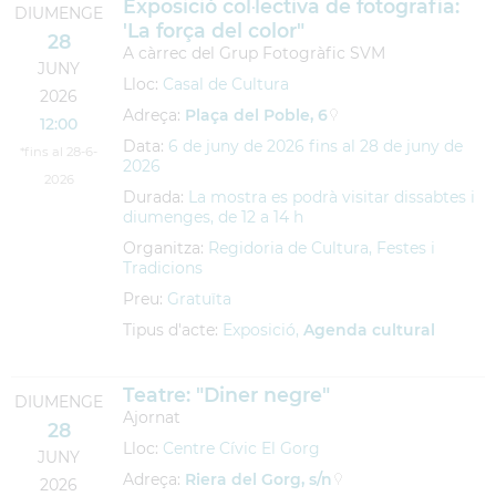
Exposició col·lectiva de fotografia:
DIUMENGE
'La força del color"
28
A càrrec del Grup Fotogràfic SVM
JUNY
Lloc:
Casal de Cultura
2026
Adreça:
Plaça del Poble, 6
12:00
Data:
6
de
juny
de
2026
fins al
28
de
juny
de
*fins al 28-6-
2026
2026
Durada:
La mostra es podrà visitar dissabtes i
diumenges, de 12 a 14 h
Organitza:
Regidoria de Cultura, Festes i
Tradicions
Preu:
Gratuïta
Tipus d'acte:
Exposició,
Agenda cultural
Teatre: "Diner negre"
DIUMENGE
Ajornat
28
Lloc:
Centre Cívic El Gorg
JUNY
Adreça:
Riera del Gorg, s/n
2026