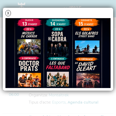
X
AGENDA
<
anteriors
següents
>
En ruta pel Coll de Banyuls-Pic de
DIUMENGE
Sallafort-Balcó i Torre de Madeloc
28
Lloc:
Aparcament Av. Toni Sors
JUNY
Adreça:
Avinguda Toni Sors, s/n
2026
06:00
Organitza:
Montaltrek
Tipus d'acte:
Esports,
Agenda cultural