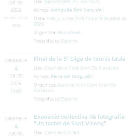
Lloc:
Aparcament Av. Toni Sors
JULIOL
Adreça:
Avinguda Toni Sors, s/n
2026
*també 05-07-
Data:
4
de
juliol
de
2026
fins al
5
de
juliol
de
2026
2026
Organitza:
Montaltrek
Tipus d'acte:
Esports
Final de la 5ª Lliga de tennis taula
DISSABTE
4
Lloc:
Casal de la Gent Gran Els Xurravins
JULIOL
Adreça:
Riera del Gorg, s/n
2026
Organitza:
Associació de Gent Gran Els
Xurravins
10:00
Tipus d'acte:
Esports
Exposició col·lectiva de fotografia
DISSABTE
“Un tastet de Sant Vicenç”
4
Lloc:
Casal de Cultura
JULIOL