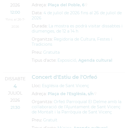
Adreça:
Plaça del Poble, 6
2026
12:00
Data:
4
de
juliol
de
2026
fins al
26
de
juliol
de
2026
*fins al 26-7-
Durada:
La mostra es podrà visitar dissabtes i
2026
diumenges, de 12 a 14 h
Organitza:
Regidoria de Cultura, Festes i
Tradicions
Preu:
Gratuïta
Tipus d'acte:
Exposició,
Agenda cultural
Concert d'Estiu de l'Orfeó
DISSABTE
4
Lloc:
Església de Sant Vicenç
JULIOL
Adreça:
Plaça de l'Esglèsia, s/n
2026
Organitza:
Orfeó Parroquial El Delme amb la
col·laboració de l'Ajuntament de Sant Vicenç
21:30
de Montalt i la Parròquia de Sant Vicenç
Preu:
Gratuït