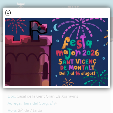
X
AGENDA CULTURAL
Dimecres
10
juny
2026
Karaoke, acudits i
monòlegs
Lloc:
Casal de la Gent Gran Els Xurravins
Adreça:
Riera del Gorg, s/n
Hora:
2/4 de 7 tarda