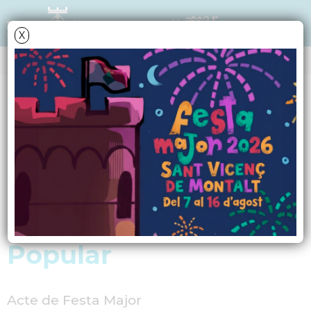
X
AGENDA
Diumenge
20
agost
2006
Espectacle Infantil:
"Història del Petit
Sastre"... i ... Berenar
Popular
Acte de Festa Major