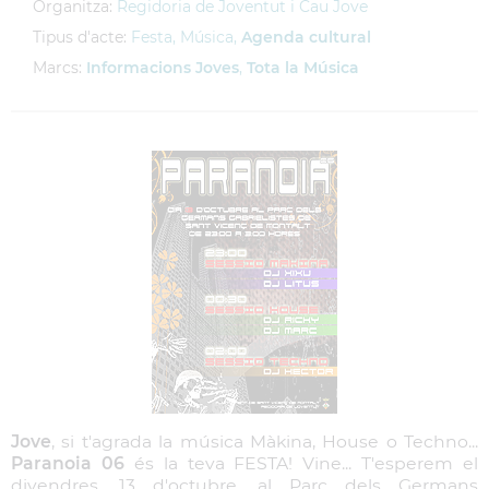
Organitza:
Regidoria de Joventut i Cau Jove
Tipus d'acte:
Festa, Música,
Agenda cultural
Marcs:
Informacions Joves
,
Tota la Música
Jove
, si t'agrada la música Màkina, House o Techno...
Paranoia 06
és la teva FESTA! Vine... T'esperem el
divendres, 13 d'octubre, al Parc dels Germans