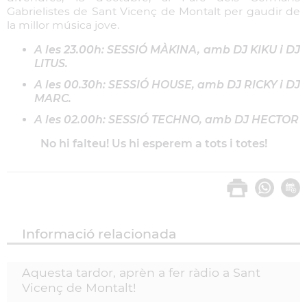
Gabrielistes de Sant Vicenç de Montalt per gaudir de
la millor música jove.
A les 23.00h: SESSIÓ MÀKINA, amb DJ KIKU i DJ
LITUS.
A les 00.30h: SESSIÓ HOUSE, amb DJ RICKY i DJ
MARC.
A les 02.00h: SESSIÓ TECHNO, amb DJ HECTOR
No hi falteu! Us hi esperem a tots i totes!
Informació relacionada
Aquesta tardor, aprèn a fer ràdio a Sant
Vicenç de Montalt!