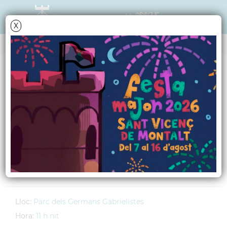
X
AGENDA
Divendres
13
octubre
2006
Festa Jove: Paranoia
06!
Al Parc dels Germans Gabrielistes
Lloc:
Parc dels Germans Gabrielistes
Hora:
11 h nit