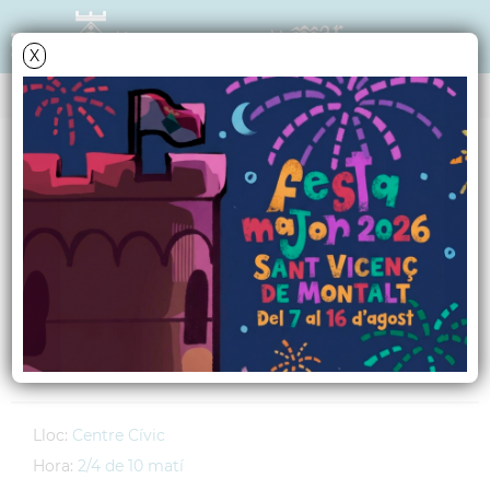
X
AGENDA
Dijous
21
desembre
2006
Festival Infantil de
Nadal
CEIP Sant Jordi
Lloc:
Centre Cívic
Hora:
2/4 de 10 matí