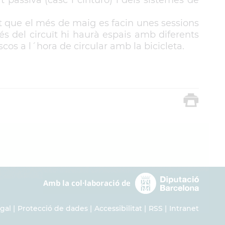
st que el més de maig es facin unes sessions
 més del circuït hi haurà espais amb diferents
scos a l´hora de circular amb la bicicleta.
egal
Protecció de dades
Accessibilitat
RSS
Intranet