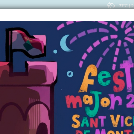
31ºC
|
2
EIS
ACTUALITAT
VIU
CTUALITAT
de la vila aprenen a