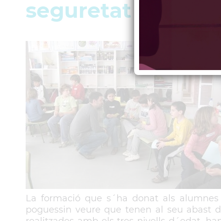
seguretat
La formació que s´ha donat als alumnes p
poguessin veure que tenen al seu abast di
realitzades amb els tres nivells d´edat, ha