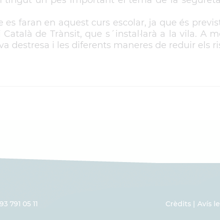
 es faran en aquest curs escolar, ja que és previ
i Català de Trànsit, que s´instal·larà a la vila. A
va destresa i les diferents maneres de reduir els ri
93 791 05 11
Crèdits
Avís l