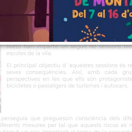
Un any més, la Policia Local de Sant Vicen
´Educació i el Servei Català del Trànsit ha du
la Mobilitat Segura. Durant els mesos de febr
Nieto han impartit un seguit de sessions teò
escoles de la vila.
El principal objectiu d´aquestes sessions és 
seves conseqüències. Així, amb cada grup
perspectives en les que ells són protagonist
bicicletes o passatgers de turismes i autocars.
erseguia que preguessin consciència dels dife
ferents mesures per tal que aquests riscos es mi
n tingut un pes important el tema de la seguretat