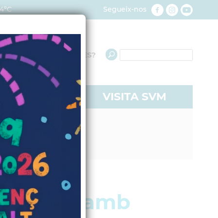
4ºC
Segueix-nos
QUÈ NECESSITES?
RE A SVM
VISITA SVM
 moure´s amb