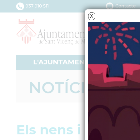
937 910 511
Contacte
X
L'AJUNTAMENT
SERV
NOTÍCIES - A
Els nens i nenes 