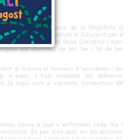
ç amb la col·laboració de la Regidoria d
t terme sessions formatives d´Educació per a
er i març, els agents Rosa González i Ivan
riques als alumnes de 1er, 3er i 5è de les
reduir al màxim el número d´accidents i les
 d´edat, s´han treballat les diferents
es, ja sigui com a vianants, conductors de
rents riscos a què s´enfronten cada dia i
nimitzin. És per això que, en les sessions
 passiva (casc i cinturó) i dels sistemes de