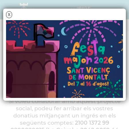
X
NOTÍCIES - ACTUALITAT
El futbol solidari del
C.F. Santvicentí creua
fronteres
Si voleu col·laborar amb aquest projecte
social, podeu fer arribar els vostres
donatius mitjançant un ingrés en els
següents comptes:
2100 1372 99