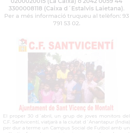
0200020015 (La Caixa) o 2042 0059 44
3300008118 (Caixa d´Estalvis Laietana)
.
Per a més informació truqueu al telèfon: 93
791 53 02.
El proper 30 d´abril, un grup de joves monitors del
C.F. Santvicentí, viatjarà a la ciutat d´Anantapur (Índia)
per dur a terme un Campus Social de Futbol amb un