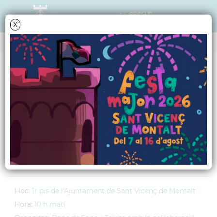
X
AGENDA
Diumenge
11
novembre
2007
Veniu a donar sang,
gota a gota podem
salvar moltes vides
Lloc:
1r pis de l'Ajuntament de Sant Vicenç de Montalt
Hora:
10 h matí