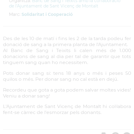
Organitza:
Banc de Sang i Teixits amb la col·laboració
de l'Ajuntament de Sant Vicenç de Montalt
Marc:
Solidaritat i Cooperació
Des de les 10 de matí i fins les 2 de la tarda podeu fer
donació de sang a la primera planta de l'Ajuntament.
Al Banc de Sang i Teixits li calen més de 1.000
donacions de sang al dia per tal de garantir que tots
tinguem sang quan ho necessitem.
Pots donar sang si: tens 18 anys o més i peses 50
quilos o més. Per donar sang no cal està en dejú.
Recordeu que gota a gota podem salvar moltes vides!
Veniu a donar sang!
L'Ajuntament de Sant Vicenç de Montalt hi col·labora
fent-se càrrec de l'esmorzar pels donants.