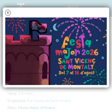
X
AGENDA
Dimarts
22
gener
2008
Missa Solemne
Concelebrada
Lloc:
Església de Sant Vicenç
Hora:
11 h matí
Organitza:
Parròquia de Sant Vicenç
Marc:
Festa Major d'Hivern