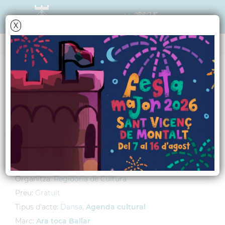
X
AGENDA
Diumenge
28
setembre
2008
Balls de Saló al Cívic
Lloc:
Centre Cívic El Gorg
Hora:
6 h tarda
Organitza:
Regidoria de Cultura
Preu:
Gratuït
Tipus d'acte:
Dansa,
Agenda cultural
Marc:
Ara toca Ballar