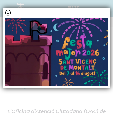
X
NOTÍCIES - ACTUALITAT
La platja de Sant
Vicenç renova aquest
2026 el segell
Biosphere
L’Oficina d’Atenció Ciutadana (OAC) de