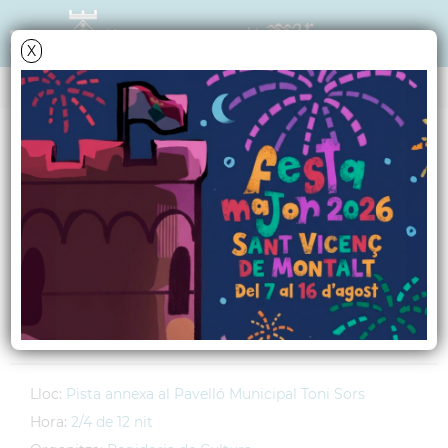
X
AGENDA
Divendres
14
agost
2009
Ball de Festa Major
amb el Conjunt
Premium
Lloc:
Pista annexa al Pavelló Municipal Toni Sors
Hora:
2/4 de 12 nit