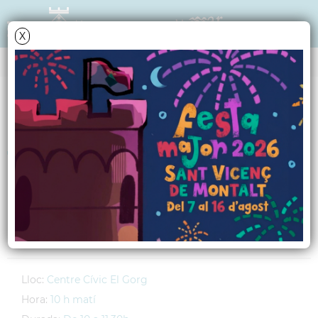
X
AGENDA
Dimarts
13
octubre
2009
Taller de
manteniment de la
memòria
Lloc:
Centre Cívic El Gorg
Hora:
10 h matí