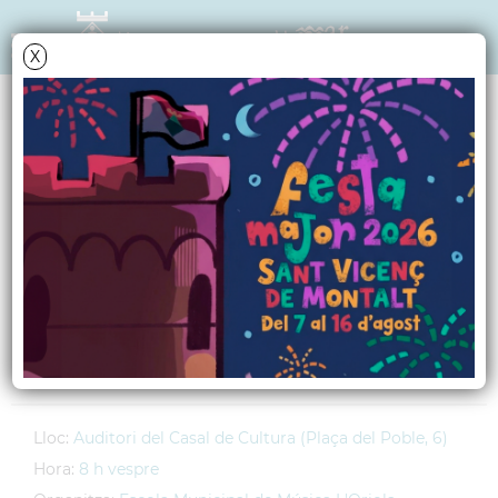
X
AGENDA
Dijous
22
abril
2010
Concert de piano, a
càrrec de Quim
Cornudella
Lloc:
Auditori del Casal de Cultura (Plaça del Poble, 6)
Hora:
8 h vespre