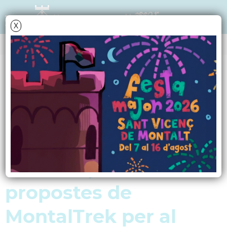
X
NOTÍCIES - ACTUALITAT
Sant Miquel del Fai,
una ruta pel Ripollès i
una caminada
solidària, les
propostes de
MontalTrek per al