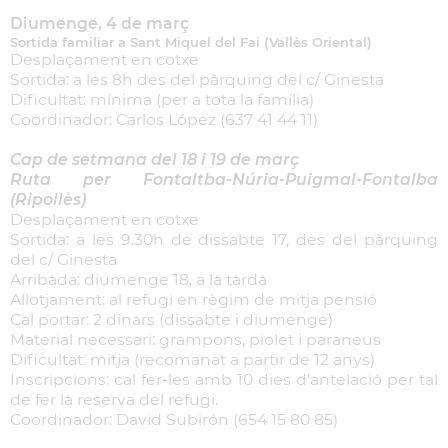
Diumenge, 4 de març
Sortida familiar a Sant Miquel del Fai (Vallès Oriental)
Desplaçament en cotxe
Sortida: a les 8h des del pàrquing del c/ Ginesta
Dificultat: mínima (per a tota la família)
Coordinador: Carlos López (637 41 44 11)
Cap de setmana del 18 i 19 de març
Ruta per Fontaltba-Núria-Puigmal-Fontalba
(Ripollès)
Desplaçament en cotxe
Sortida: a les 9.30h de dissabte 17, des del pàrquing
del c/ Ginesta
Arribada: diumenge 18, a la tarda
Allotjament: al refugi en règim de mitja pensió
Cal portar: 2 dinars (dissabte i diumenge)
Material necessari: grampons, piolet i paraneus
Dificultat: mitja (recomanat a partir de 12 anys)
Inscripcions: cal fer-les amb 10 dies d'antelació per tal
de fer la reserva del refugi.
Coordinador: David Subirón (654 15 80 85)