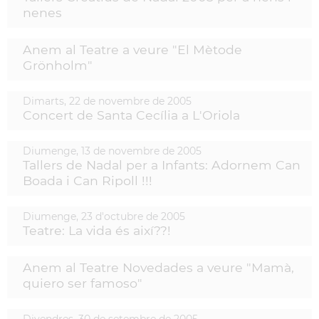
nenes
Anem al Teatre a veure "El Mètode
Grönholm"
Dimarts,
22
de
novembre
de
2005
Concert de Santa Cecília a L'Oriola
Diumenge,
13
de
novembre
de
2005
Tallers de Nadal per a Infants: Adornem Can
Boada i Can Ripoll !!!
Diumenge,
23
d'
octubre
de
2005
Teatre: La vida és així??!
Anem al Teatre Novedades a veure "Mamà,
quiero ser famoso"
Divendres,
30
de
setembre
de
2005