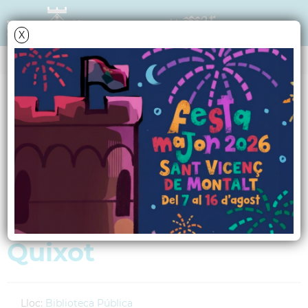
X
AGENDA
Dimecres
28
desembre
2005
Estrena de la
pel·lícula: Les Tres
Bessones i l'Enigma
Quixot
Lloc:
Biblioteca Pública