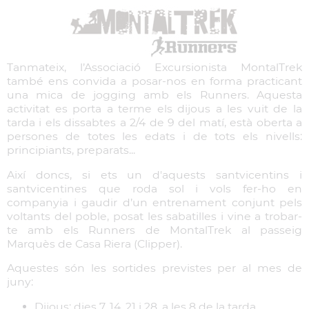
Tanmateix, l’Associació Excursionista MontalTrek
també ens convida a posar-nos en forma practicant
una mica de jogging amb els Runners. Aquesta
activitat es porta a terme els dijous a les vuit de la
tarda i els dissabtes a 2/4 de 9 del matí, està oberta a
persones de totes les edats i de tots els nivells:
principiants, preparats...
Així doncs, si ets un d'aquests santvicentins i
santvicentines que roda sol i vols fer-ho en
companyia i gaudir d’un entrenament conjunt pels
voltants del poble, posat les sabatilles i vine a trobar-
te amb els Runners de MontalTrek al passeig
Marquès de Casa Riera (Clipper).
Aquestes són les sortides previstes per al mes de
juny:
Dijous: dies 7, 14, 21 i 28, a les 8 de la tarda.