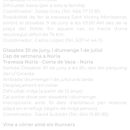
Dificultat: baixa (per a tota la família)
Coordinador: Josep Grau (Tel.: 666 77 12 81)
Possibilitat de fer la travessa Sant Vicenç-Montserrat,
sortint el dissabte 9 de juny a les 03.00 AM des de la
plaça del Poble. En aquest cas, es tracta d'una
recorregut difícil de 74 Km.
Coordinador: Carlos López (Tel.: 637 41 44 11)
Dissabte 30 de juny, i diumenge 1 de juliol
Cap de setmana a Núria
Travessa Núria - Coma de Vaca - Núria
Sortida: Dissabte 30 de juny a les 8h, des del pàrquing
del c/ Ginesta
Arribada: diumenge 1 de juliol a la tarda
Desplaçament en cotxe
Dificultat: mitja (a partir de 12 anys)
Cal portar dinar per dissabte i diumenge.
Inscripcions: amb 10 dies d'antelació per reservar
plaça en el refugi (règim de mitja pensió).
Coordinador: David Subirón (Tel.: 654 15 80 85)
Vine a córrer amb els Runners