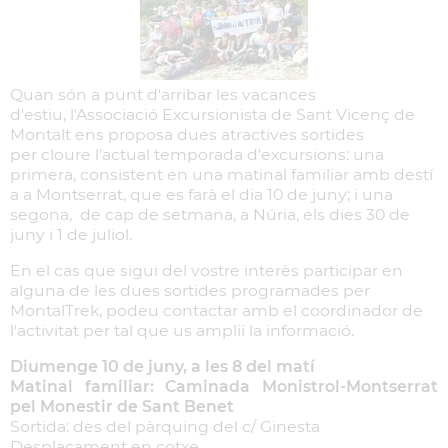
Quan són a punt d'arribar les vacances
d'estiu, l'Associació Excursionista de Sant Vicenç de
Montalt ens proposa dues atractives sortides
per cloure l'actual temporada d'excursions: una
primera, consistent en una matinal familiar amb destí
a a Montserrat, que es farà el dia 10 de juny; i una
segona, de cap de setmana, a Núria, els dies 30 de
juny i 1 de juliol.
En el cas que sigui del vostre interès participar en
alguna de les dues sortides programades per
MontalTrek, podeu contactar amb el coordinador de
l'activitat per tal que us ampliï la informació.
Diumenge 10 de juny, a les 8 del matí
Matinal familiar: Caminada Monistrol-Montserrat
pel Monestir de Sant Benet
Sortida: des del pàrquing del c/ Ginesta
Desplaçament en cotxe