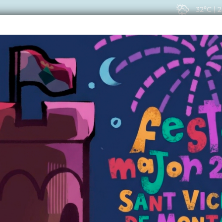
32ºC
|
2
EIS
ACTUALITAT
VIU
CTUALITAT
podem afirmar que l'i