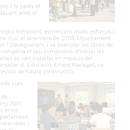
ent i fa palès el
ndavant amb el
ingut treballant, esmerçant molts esforços i
ura. Així, el setembre de 2008, l'Ajuntament
lèfon i clavegueram, i va executar les obres de
ompliria el seu compromís d'iniciar les
des es van instal·lar en mòduls del
conseller d´Educació, Ernest Maragall, va
revisió de futura construcció.
cada curs
 de
'any 2010.
ts entre
Departament
ntrevistes i