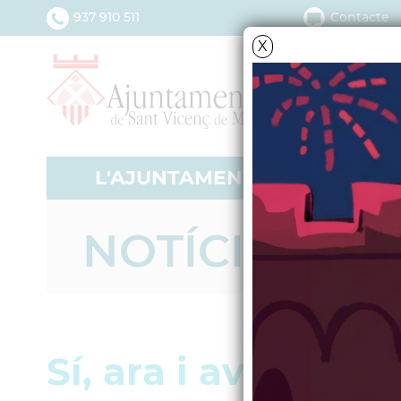
937 910 511
Contacte
X
L'AJUNTAMENT
SERV
NOTÍCIES - A
Sí, ara i avui, ja 