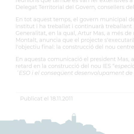
reunions que també es van fer extensives a 
Delegat Territorial del Govern, consellers d
En tot aquest temps, el govern municipal d
institut i ha treballat i continuarà treballant
Generalitat, en la qual, Artur Mas, a més d
Montalt, anuncia que el projecte s'executarà
l'objectiu final: la construcció del nou centr
En aquesta comunicació el president Mas, a 
retard en la construcció del nou IES “
especi
´ESO i el conseqüent desenvolupament de 
Publicat el
18.11.2011