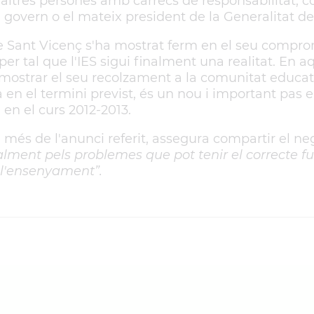
altres persones amb càrrecs de responsabilitat, c
el govern o el mateix president de la Generalitat d
e Sant Vicenç s'ha mostrat ferm en el seu comprom
 per tal que l'IES sigui finalment una realitat. En a
e mostrar el seu recolzament a la comunitat educat
 en el termini previst, és un nou i important pas 
e en el curs 2012-2013.
més de l'anunci referit, assegura compartir el neg
alment pels problemes que pot tenir el correcte 
l'ensenyament”.