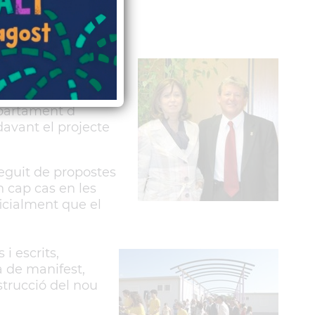
president, Artur
rucció del nou
matí que, en una
epartament d
davant el projecte
eguit de propostes
n cap cas en les
ficialment que el
i escrits,
a de manifest,
strucció del nou