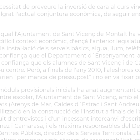
cessitat de preveure la inversió de cara al curs vin
lgrat l'actual conjuntura econòmica, de seguir e
 qual l'Ajuntament de Sant Vicenç de Montalt ha v
ifícil context econòmic, d'ençà l'anterior legislat
 la instal·lació dels serveis bàsics, aigua, llum, te
la confiança que el Departament d´Ensenyament, ac
onfiança que els alumnes de Sant Vicenç i de Cal
centre. Però, a finals de l'any 2010, l'aleshores 
arien “per manca de pressupost” i no en va fixar p
 mòduls provisionals inicials ha anat augmentant 
centre escolar, l'Ajuntament de Sant Vicenç, amb el
ats (Arenys de Mar, Caldes d´Estrac i Sant Andreu
gilització en la construcció de l'institut a finals de l
d'entrevistes i d'un incessant intercanvi d'escri
tínez i Camarasa, i els màxims responsables del 
tres Públics, director dels Serveis Territorials... E