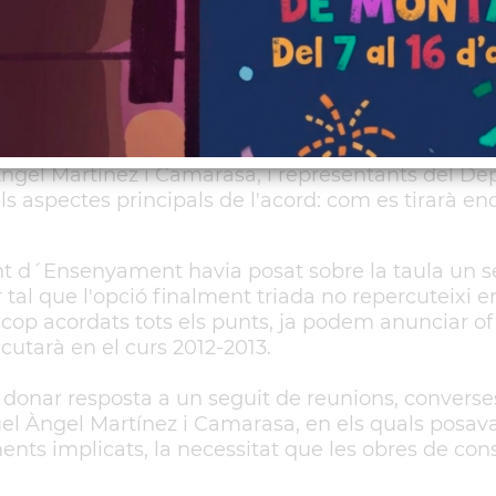
pel registre general de l'Ajuntament un escrit del 
icava que s'havia desencallat el projecte de const
nca de pressupost, no ha estat fins aquest mateix 
Àngel Martínez i Camarasa, i representants del D
 aspectes principals de l'acord: com es tirarà en
nt d´Ensenyament havia posat sobre la taula un s
al que l'opció finalment triada no repercuteixi e
n cop acordats tots els punts, ja podem anunciar o
cutarà en el curs 2012-2013.
 donar resposta a un seguit de reunions, converses 
uel Àngel Martínez i Camarasa, en els quals posav
ents implicats, la necessitat que les obres de con