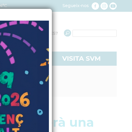
4ºC
Segueix-nos
QUÈ NECESSITES?
RE A SVM
VISITA SVM
nstitut serà una