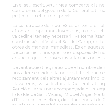
En el seu escrit, Artur Mas, comparteix la ne
compromís del govern de la Generalitat, ma
projecte en el termini previst.
La construcció del nou IES és un tema en el
afrontant importants inversions, malgrat el d
va cedir el terreny necessari i va formalitzar
construcció del Vial del Sot del Camp, en 
obres de manera immediata. És en aquesta c
Departament fins que no es disposés del nou 
anunciar que les noves instal·lacions no es f
Davant aquest fet, i atès que el nombre de
fins a fer-se evident la necessitat del nou 
recolzament dels altres ajuntaments implic
Llavaneres), va sol·licitar a la Generalitat l'a
Petició que va anar acompanyada d'un seguit 
l'alcalde de Sant Vicenç, Miquel Àngel Mar
d'Educació: consellera, director general de Cen