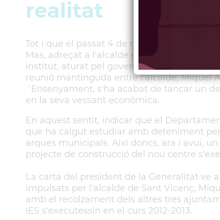
realitat
Tot i que el passat 4 de novembre va entrar 
Mas, adreçat a l'alcalde en el qual li comun
institut, aturat pel govern anterior, per ma
reunió mantinguda entre l'alcalde, Miquel 
´Ensenyament, s'ha acabat de tancar un dels
en la seva vessant econòmica.
En aquest sentit, indicar que el Departame
que ha calgut estudiar amb deteniment per t
arques municipals. Així doncs, ara i avui, u
projecte de construcció del nou centre s'exe
La carta del president de la Generalitat ve a
impulsats per l'alcalde de Sant Vicenç, Miq
amb el recolzament dels altres tres ajuntam
IES s'executessin en el curs 2012-2013.