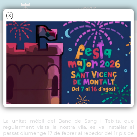
X
NOTÍCIES - ACTUALITAT
La campanya de
donació de sang del
febrer es tanca amb
35 donacions
La unitat mòbil del Banc de Sang i Teixits, que
regularment visita la nostra vila, es va instal·lar el
passat diumenge 17 de febrer al rebedor del 1r pis de