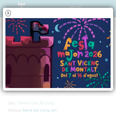
X
AGENDA
Dimecres
30
maig
2012
Curs de català per a
majors de 60 anys
Impartit per Sílvia Sánchez
Lloc:
Centre Cívic El Gorg
Adreça:
Riera del Gorg, s/n