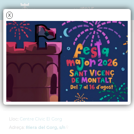
X
AGENDA
Divendres
19
octubre
2012
Round table en
francès
A càrrec de Martine Hug Simón
Lloc:
Centre Cívic El Gorg
Adreça:
Riera del Gorg, s/n