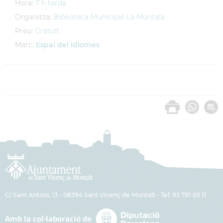
Hora:
7 h tarda
Organitza:
Biblioteca Municipal La Muntala
Preu:
Gratuït
Marc:
Espai del idiomes
C/ Sant Antoni, 13 - 08394 Sant Vicenç de Montalt - Tel. 93 791 05 11