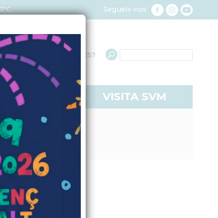
3ºC
Segueix-nos
QUÈ NECESSITES?
RE A SVM
VISITA SVM
oble