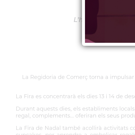
L’horari de la Fira
La Regidoria de Comerç torna a impulsar l
La Fira es concentrarà els dies 13 i 14 de 
Durant aquests dies, els establiments locals
regal, complements... oferiran els seus prod
La Fira de Nadal també acollirà activitats 