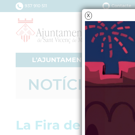
937 910 511
Contacte
X
L'AJUNTAMENT
SERV
NOTÍCIES - A
La Fira de Nadal t