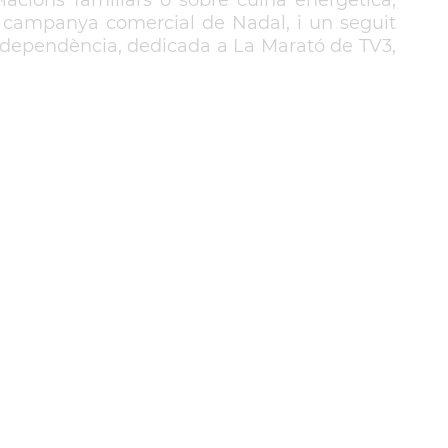
lacions familiars o sobre cuina energètica;
la campanya comercial de Nadal,
i un seguit
 Independència, dedicada a La Marató de TV3,