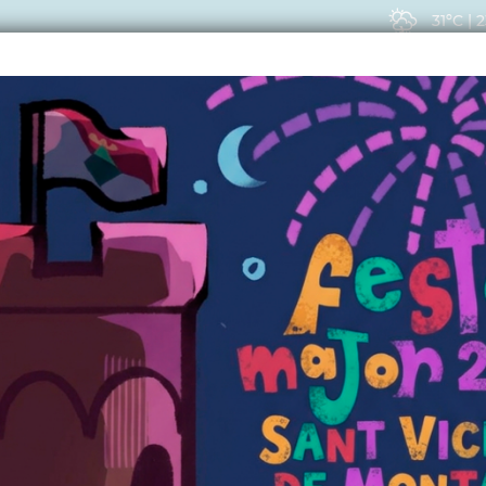
31ºC
|
2
EIS
ACTUALITAT
VIU
CTUALITAT
orna a la plaça del P