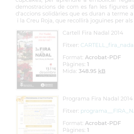
cupcakes, per aprendre a embolicar regals 
demostracions de com es fan les figures de
d'accions solidàries que es duran a terme a
i la Creu Roja, que recollirà joguines per als
Cartell Fira Nadal 2014
Fitxer:
CARTELL_fira_nadal
Format:
Acrobat-PDF
Pàgines:
1
Mida:
348.95
kB
Programa Fira Nadal 2014
Fitxer:
programa__FIRA_N
Format:
Acrobat-PDF
Pàgines:
1