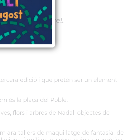
odeu deixar perdre!.
tercera edició i que pretén ser un element
m és la plaça del Poble.
es, flors i arbres de Nadal, objectes de
m ara tallers de maquillatge de fantasia, de