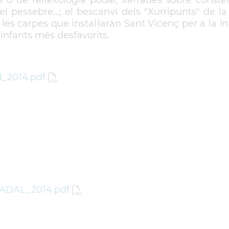
o de reflexologia podal; xerrades sobre constel·
l pessebre...; el bescanvi dels "Xurripunts" de 
 les carpes que instal·laran Sant Vicenç per a la
 infants més desfavorits.
_2014.pdf
ADAL_2014.pdf