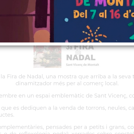
 serà d’11 a 14h i de 17 a 20h. No us la p
a Fira de Nadal, una mostra que arriba a la seva 
dinamitzador més per al comerç local.
desembre en un espai emblemàtic de Sant Vicenç, co
 que es dediquen a la venda de torrons, neules, cav
uctes.
complementàries, pensades per a petits i grans, co