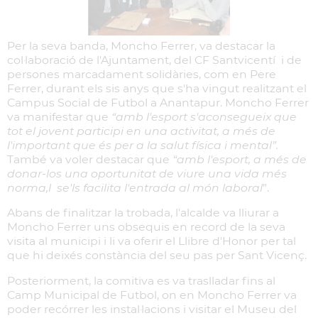
Per la seva banda, Moncho Ferrer, va destacar la
col·laboració de l'Ajuntament, del CF Santvicentí i de
persones marcadament solidàries, com en Pere
Ferrer, durant els sis anys que s'ha vingut realitzant el
Campus Social de Futbol a Anantapur. Moncho Ferrer
va manifestar que
“amb l'esport s'aconsegueix que
tot el jovent participi en una activitat, a més de
l'important que és per a la salut física i mental”.
També va voler destacar que
“amb l'esport, a més de
donar-los una oportunitat de viure una vida més
norma,l se'ls facilita l'entrada al món laboral
”.
Abans de finalitzar la trobada, l'alcalde va lliurar a
Moncho Ferrer uns obsequis en record de la seva
visita al municipi i li va oferir el Llibre d'Honor per tal
que hi deixés constància del seu pas per Sant Vicenç.
Posteriorment, la comitiva es va traslladar fins al
Camp Municipal de Futbol, on en Moncho Ferrer va
poder recórrer les instal·lacions i visitar el Museu del