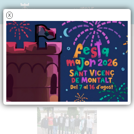
X
Data i hora oficial: 06-08-2026 11:59:40
NOTÍCIES - ACTUALITAT
L'alcalde de Sant
Vicenç rep a Moncho
Ferrer