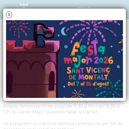
X
NOTÍCIES - ACTUALITAT
Dimecres, el carrer
Major restarà tancat
al trànsit
A causa d’unes tasques de descàrrega de materials
d’obra, dimecres 12 de juny, de 9.30 a 11h i de 15.30 a
17h, el carrer Major quedarà tallat al trànsit.
Us preguem la màxima atenció i precaució per tal de