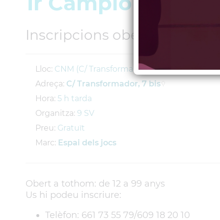
1r Campionat de p
Inscripcions obertes fins a l'
Lloc:
CNM (C/ Transformador, 7 bis)
Adreça:
C/ Transformador, 7 bis
Hora:
5 h tarda
Organitza:
9 SV
Preu:
Gratuït
Marc:
Espai dels jocs
Obert a tothom: de 12 a 99 anys
Us hi podeu inscriure:
Telèfon: 661 73 55 79/609 18 20 10