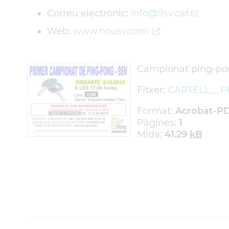
Correu electrònic:
info
@9sv.cat
Web:
www.nousv.com
Campionat ping-po
Fitxer:
CARTELL__P
Format:
Acrobat-P
Pàgines:
1
Mida:
41.29
kB