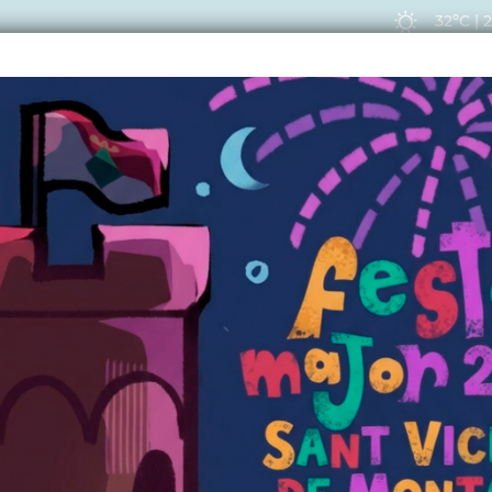
32ºC
|
EIS
ACTUALITAT
VIU