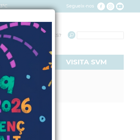
23ºC
Segueix-nos
QUÈ NECESSITES?
RE A SVM
VISITA SVM