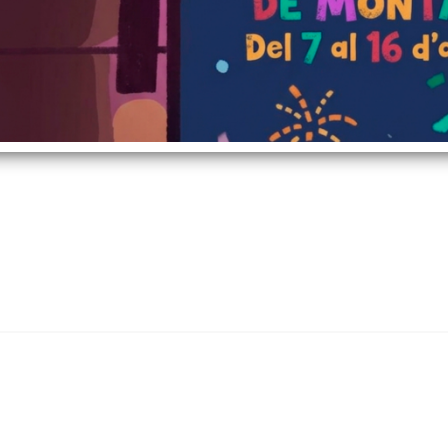
ing-pong - 9 SV
1 d'octubre