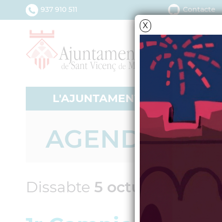
937 910 511
Contacte
X
L'AJUNTAMENT
SERV
AGENDA
Dissabte
5
octubre
2013