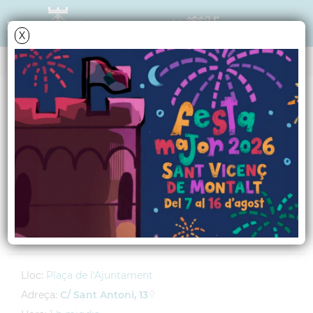
X
AGENDA
Dilluns
25
novembre
2013
Acte institucional
contra la violència
envers dones
Lloc:
Plaça de l'Ajuntament
Adreça:
C/ Sant Antoni, 13