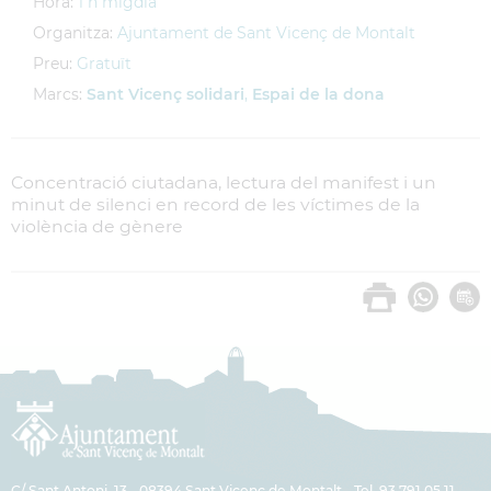
Hora:
1 h migdia
Organitza:
Ajuntament de Sant Vicenç de Montalt
Preu:
Gratuït
Marcs:
Sant Vicenç solidari
,
Espai de la dona
Concentració ciutadana, lectura del manifest i un
minut de silenci en record de les víctimes de la
violència de gènere
C/ Sant Antoni, 13 - 08394 Sant Vicenç de Montalt - Tel. 93 791 05 11