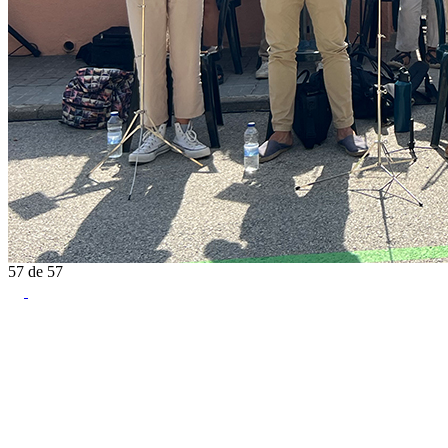
57
de
57