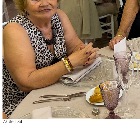
72
de
134