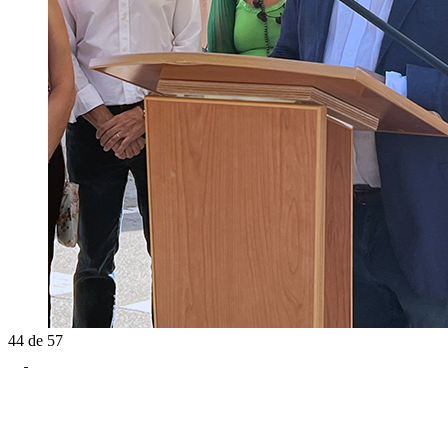
44
de
57