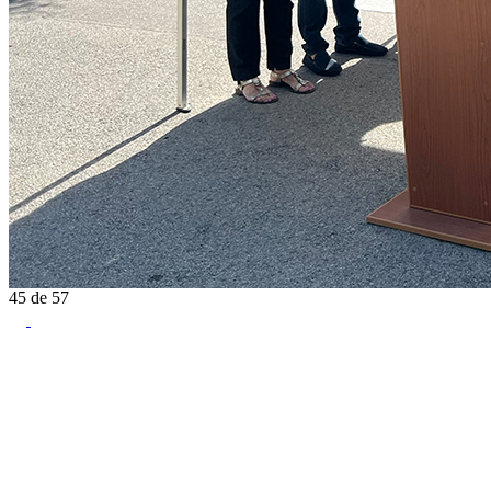
45
de
57