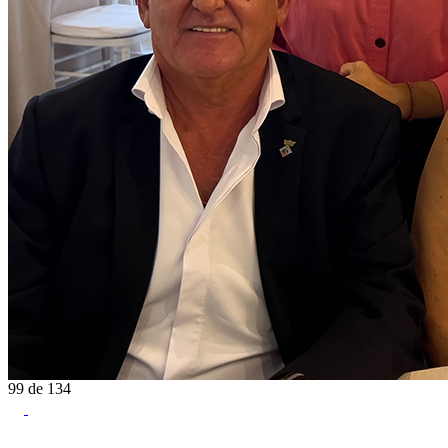
99
de
134