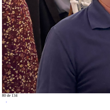
80
de
134