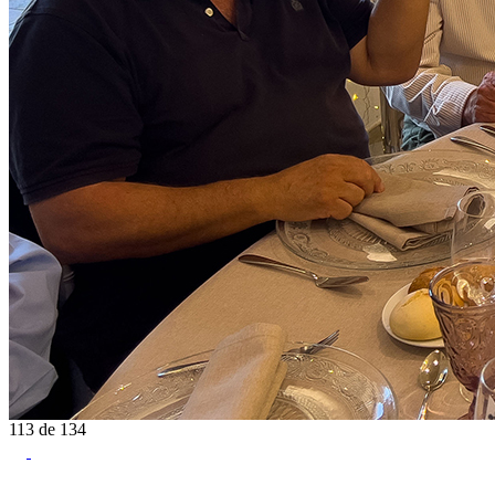
113
de
134