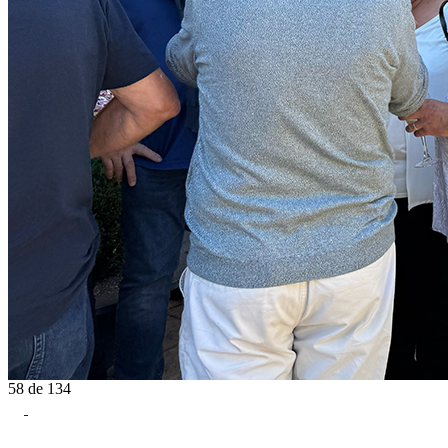
58
de
134