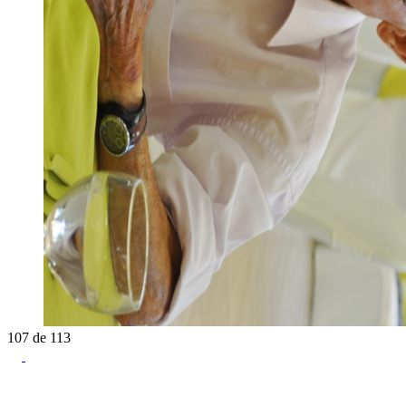
107
de
113