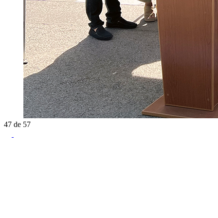
47
de
57