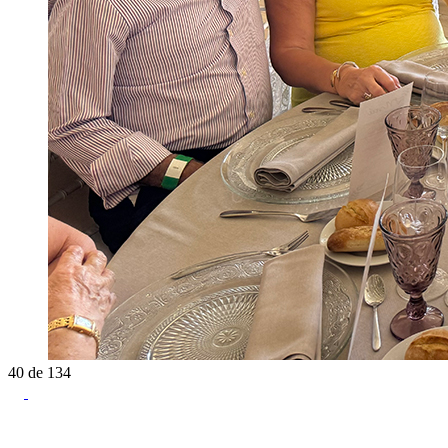
40
de
134