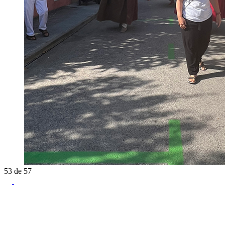
53
de
57