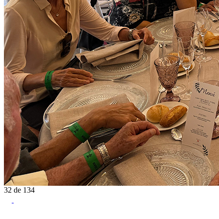
32
de
134