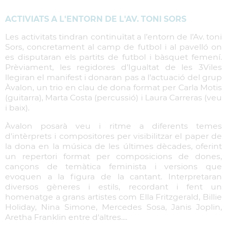
ACTIVIATS A L'ENTORN DE L'AV. TONI SORS
Les activitats tindran continuïtat a l’entorn de l’Av. toni
Sors, concretament al camp de futbol i al pavelló on
es disputaran els partits de futbol i bàsquet femení.
Prèviament, les regidores d’Igualtat de les 3Viles
llegiran el manifest i donaran pas a l’actuació del grup
Àvalon, un trio en clau de dona format per Carla Motis
(guitarra), Marta Costa (percussió) i Laura Carreras (veu
i baix).
Àvalon posarà veu i ritme a diferents temes
d'intèrprets i compositores per visibilitzar el paper de
la dona en la música de les últimes dècades, oferint
un repertori format per composicions de dones,
cançons de temàtica feminista i versions que
evoquen a la figura de la cantant. Interpretaran
diversos gèneres i estils, recordant i fent un
homenatge a grans artistes com Ella Fritzgerald, Billie
Holiday, Nina Simone, Mercedes Sosa, Janis Joplin,
Aretha Franklin entre d'altres....