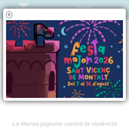
X
NOTÍCIES - ACTUALITAT
Marxa popular contra
la violència masclista
Termini d'inscripció ampliat fins al
22 de novembre
La Marxa popular contra la violència