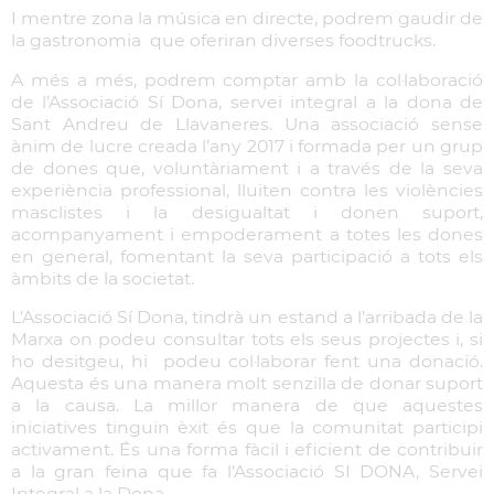
I mentre zona la música en directe, podrem gaudir de
la gastronomia que oferiran diverses foodtrucks.
A més a més, podrem comptar amb la col·laboració
de l’Associació Sí Dona, servei integral a la dona de
Sant Andreu de Llavaneres. Una associació sense
ànim de lucre creada l’any 2017 i formada per un grup
de dones que, voluntàriament i a través de la seva
experiència professional, lluiten contra les violències
masclistes i la desigualtat i donen suport,
acompanyament i empoderament a totes les dones
en general, fomentant la seva participació a tots els
àmbits de la societat.
L’Associació Sí Dona, tindrà un estand a l’arribada de la
Marxa on podeu consultar tots els seus projectes i, si
ho desitgeu, hi podeu col·laborar fent una donació.
Aquesta és una manera molt senzilla de donar suport
a la causa. La millor manera de que aquestes
iniciatives tinguin èxit és que la comunitat participi
activament. És una forma fàcil i eficient de contribuir
a la gran feina que fa l’Associació SI DONA, Servei
Integral a la Dona.