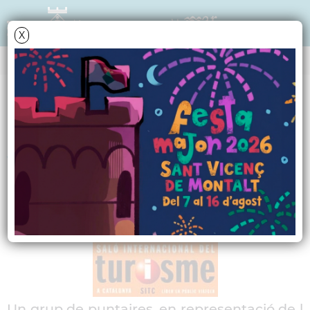
X
NOTÍCIES - ACTUALITAT
Les Puntaires de Sant
Vicenç Ensenyen l'Art
dels Boixets al SITC
Un grup de puntaires, en representació de l