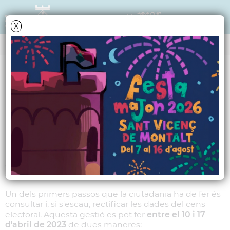
X
NOTÍCIES - ACTUALITAT
Exposició pública del
cens electoral
Dilluns, 3 d'abril, es va publicar al BOE la convocatòria
d'eleccions municipals pel 28 de maig. I ahir 4 d'abril,
s'iniciava oficialment el període electoral.
Un dels primers passos que la ciutadania ha de fer és
consultar i, si s'escau, rectificar les dades del cens
electoral. Aquesta gestió es pot fer
entre el 10 i 17
d'abril
de 2023
de dues maneres: