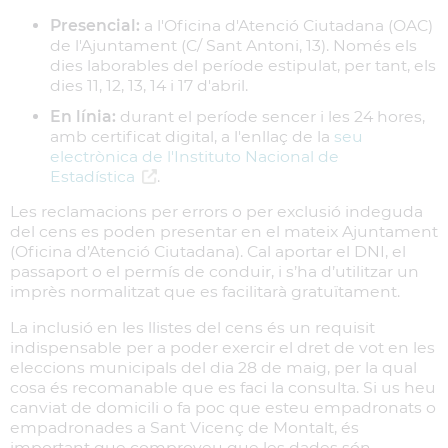
Presencial:
a l'Oficina d'Atenció Ciutadana (OAC)
de l'Ajuntament (C/ Sant Antoni, 13). Només els
dies laborables del període estipulat, per tant, els
dies 11, 12, 13, 14 i 17 d'abril.
En línia:
durant el període sencer i les 24 hores,
amb certificat digital, a l'enllaç de la
seu
electrònica de l'Instituto Nacional de
Estadística
.
Les reclamacions per errors o per exclusió indeguda
del cens es poden presentar en el mateix Ajuntament
(Oficina d’Atenció Ciutadana). Cal aportar el DNI, el
passaport o el permís de conduir, i s’ha d’utilitzar un
imprès normalitzat que es facilitarà gratuïtament.
La inclusió en les llistes del cens és un requisit
indispensable per a poder exercir el dret de vot en les
eleccions municipals del dia 28 de maig, per la qual
cosa és recomanable que es faci la consulta. Si us heu
canviat de domicili o fa poc que esteu empadronats o
empadronades a Sant Vicenç de Montalt, és
important que comproveu que les dades són