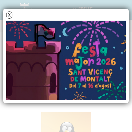
X
NOTÍCIES - ACTUALITAT
Descobreix el món de
LINUX amb UBUNTU
El seminari es farà el 25 d'abril, de
17 a 21h al Telecentre