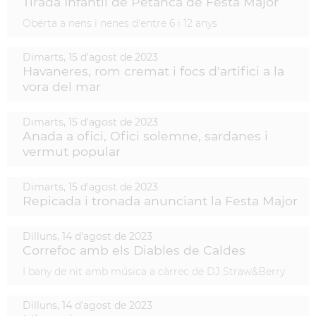
Tirada Infantil de Petanca de Festa Major
Oberta a nens i nenes d'entre 6 i 12 anys
Dimarts,
15
d'
agost
de
2023
Havaneres, rom cremat i focs d'artifici a la
vora del mar
Dimarts,
15
d'
agost
de
2023
Anada a ofici, Ofici solemne, sardanes i
vermut popular
Dimarts,
15
d'
agost
de
2023
Repicada i tronada anunciant la Festa Major
Dilluns,
14
d'
agost
de
2023
Correfoc amb els Diables de Caldes
I bany de nit amb música a càrrec de DJ Straw&Berry
Dilluns,
14
d'
agost
de
2023