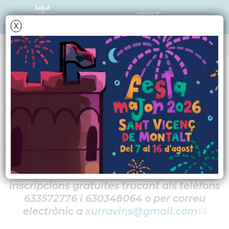
X
AGENDA
Dissabte
12
agost
2023
Torneig de futbolí
Avis & Joves
Inscripcions gratuïtes trucant als telèfons
633572776 i 630348064 o per correu
electrònic a
xurravins
@gmail.com