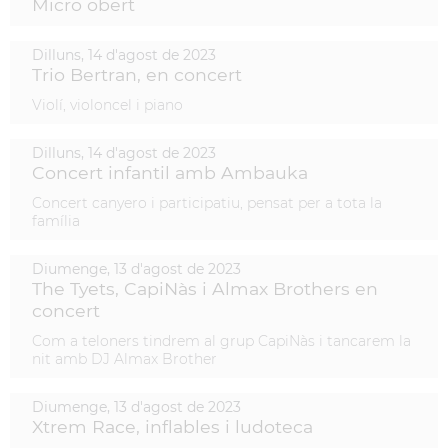
Micro obert
Dilluns,
14
d'
agost
de
2023
Trio Bertran, en concert
Violí, violoncel i piano
Dilluns,
14
d'
agost
de
2023
Concert infantil amb Ambauka
Concert canyero i participatiu, pensat per a tota la
família
Diumenge,
13
d'
agost
de
2023
The Tyets, CapiNàs i Almax Brothers en
concert
Com a teloners tindrem al grup CapiNàs i tancarem la
nit amb DJ Almax Brother
Diumenge,
13
d'
agost
de
2023
Xtrem Race, inflables i ludoteca