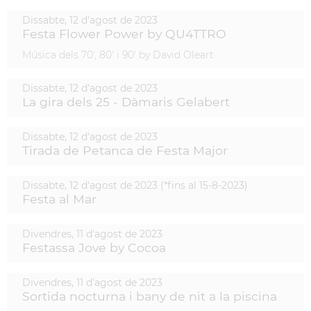
Dissabte,
12
d'
agost
de
2023
Festa Flower Power by QU4TTRO
Música dels 70', 80' i 90' by David Oleart
Dissabte,
12
d'
agost
de
2023
La gira dels 25 - Dàmaris Gelabert
Dissabte,
12
d'
agost
de
2023
Tirada de Petanca de Festa Major
Dissabte,
12
d'
agost
de
2023
(
*fins al 15-8-2023
)
Festa al Mar
Divendres,
11
d'
agost
de
2023
Festassa Jove by Cocoa
Divendres,
11
d'
agost
de
2023
Sortida nocturna i bany de nit a la piscina