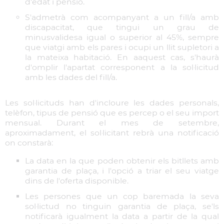
d'edat i pensió.
S'admetrà com acompanyant a un fill/a amb
discapacitat, que tingui un grau de
minusvalidesa igual o superior al 45%, sempre
que viatgi amb els pares i ocupi un llit supletori a
la mateixa habitació. En aaquest cas, s'haurà
d'omplir l'apartat corresponent a la sol·licitud
amb les dades del fill/a.
Les sol·licituds han d'incloure les dades personals,
telèfon, tipus de pensió que es percep o el seu import
mensual. Durant el mes de setembre,
aproximadament, el sol·licitant rebrà una notificació
on constarà:
La data en la que poden obtenir els bitllets amb
garantia de plaça, i l'opció a triar el seu viatge
dins de l'oferta disponible.
Les persones que un cop baremada la seva
sol·lictud no tinguin garantia de plaça, se'ls
notificarà igualment la data a partir de la qual