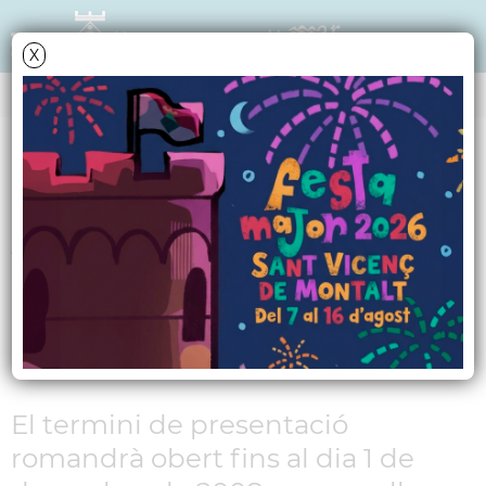
X
NOTÍCIES - ACTUALITAT
Programa de
vacances per a la
gent gran 2008-2009
de l´Imserso
El termini de presentació
romandrà obert fins al dia 1 de