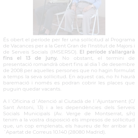
És obert el període per fer una sol·licitud al Programa
de Vacances per a la Gent Gran de l'Institut de Majors i
de Serveis Socials (IMSERSO).
El període s'allargarà
fins el 13 de juny.
No obstant, el termini de
presentació romandrà obert fins al dia 1 de desembre
de 2008 per aquelles persones que no hagin formulat
a temps la seva sol·licitud. En aquest cas, no hi haurà
baremació i només es podran cobrir les places que
puguin quedar vacants.
A l´Oficina d´Atenció al Ciutadà de l´Ajuntament (C/
Sant Antoni, 13) i a les dependències dels Serveis
Socials Municipals (Av. Verge de Montserrat, s/n)
tenim a la vostra disposició els impresos de sol·licitud
que, un cop emplenats, els haureu de fer arribar a l
´Apartat de Correus 10.140 (28080 Madrid).