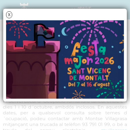
X
NOTÍCIES - ACTUALITAT
El Servei Local d
´Ocupació tanca fins
al 13 d´octubre
El Servei Local d´Ocupació romandrà tancat entre els
dies 1 i 10 d´octubre, ambdós inclosos. En aquestes
dates, per a qualsevol consulta sobre temes d
´ocupació, podeu contactar amb Montse Villagrasa
mitjançant una trucada al telèfon 93 791 01 99, o bé a