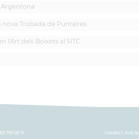
i Argentona
na nova Trobada de Puntaires
 l'Art dels Boixets al SITC
93 791 05 11
Crèdits
Avís l