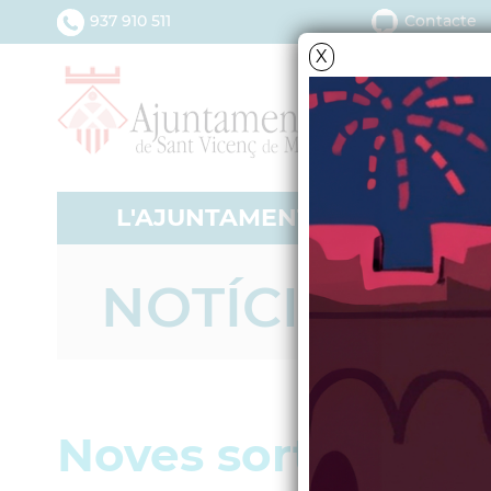
937 910 511
Contacte
X
L'AJUNTAMENT
SERV
NOTÍCIES - A
Noves sortides de