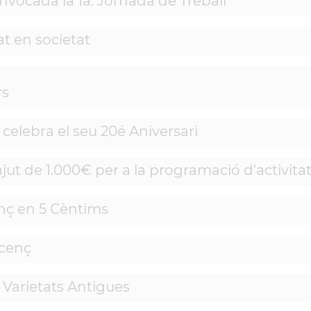
onvocada la 1a. Jornada de Treball
t en societat
rs
celebra el seu 20é Aniversari
ut de 1.000€ per a la programació d'activitat
enç en 5 Cèntims
icenç
s Varietats Antigues