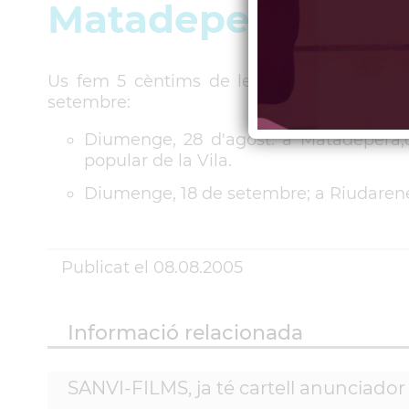
Matadepera i Riu
Us fem 5 cèntims de les dues sortides que
setembre:
Diumenge, 28 d'agost: a Matadepera,o
popular de la Vila.
Diumenge, 18 de setembre; a Riudarene
Publicat el
08.08.2005
Informació relacionada
SANVI-FILMS, ja té cartell anunciador