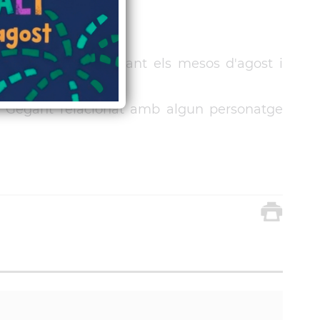
 de Sant Vicenç durant els mesos d'agost i
ou Gegant relacionat amb algun personatge