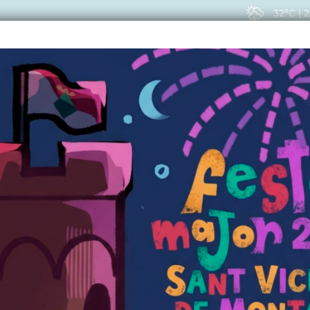
32ºC
|
2
EIS
ACTUALITAT
VIU
CTUALITAT
ls Gegants de Sant V