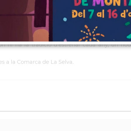
darenes
 té previstes la Colla de Geganters i Grallers
n hi ha la tradició d'estrenar cada any, un n
s a la Comarca de La Selva.