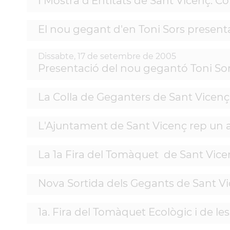
I Mostra d'Entitats de Sant Vicenç: C
El nou gegant d'en Toni Sors presenta
Dissabte,
17
de
setembre
de
2005
Presentació del nou gegantó Toni So
La Colla de Geganters de Sant Vicenç 
L'Ajuntament de Sant Vicenç rep un aj
La 1a Fira del Tomàquet de Sant Vic
Nova Sortida dels Gegants de Sant V
1a. Fira del Tomàquet Ecològic i de le