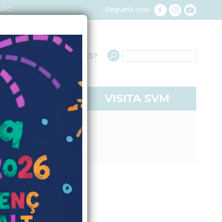
4ºC
Segueix-nos
QUÈ NECESSITES?
RE A SVM
VISITA SVM
icenç a