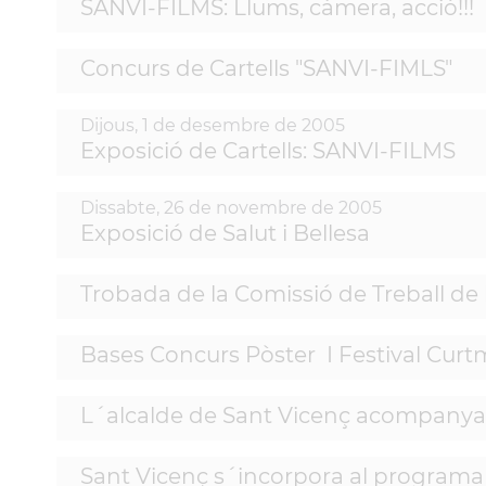
SANVI-FILMS: Llums, càmera, acció!!!
Concurs de Cartells "SANVI-FIMLS"
Dijous,
1
de
desembre
de
2005
Exposició de Cartells: SANVI-FILMS
Dissabte,
26
de
novembre
de
2005
Exposició de Salut i Bellesa
Trobada de la Comissió de Treball de 
Bases Concurs Pòster I Festival Curt
L´alcalde de Sant Vicenç acompanya a
Sant Vicenç s´incorpora al programa 