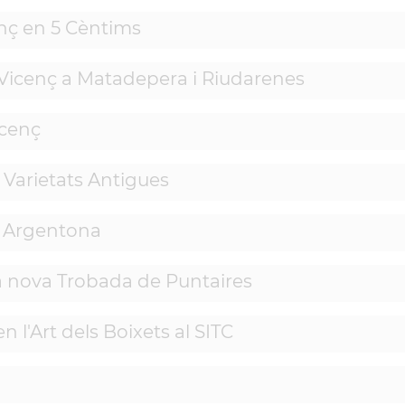
enç en 5 Cèntims
 Vicenç a Matadepera i Riudarenes
icenç
s Varietats Antigues
i Argentona
na nova Trobada de Puntaires
 l'Art dels Boixets al SITC