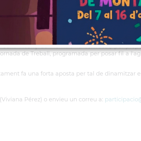
l
h al Centre Cívic "El Gorg"
e Sant Vicenç de Montalt ha convocat, pel prop
 Jornada de Treball, programada per posar fil a l'agu
ament fa una forta aposta per tal de dinamitzar el 
 (Viviana Pérez) o envieu un correu a:
participacio