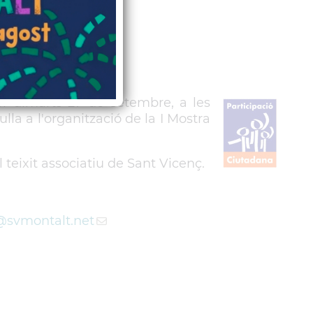
er dimarts 27 de setembre, a les
lla a l'organització de la I Mostra
teixit associatiu de Sant Vicenç.
@svmontalt.net