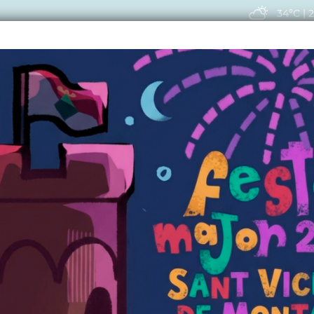
34ºC
|
2
EIS
ACTUALITAT
VIU
CTUALITAT
s de Sant Vicenç: Co