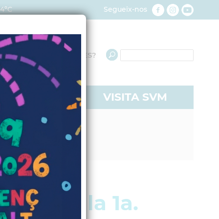
4ºC
Segueix-nos
QUÈ NECESSITES?
RE A SVM
VISITA SVM
nvocada la 1a.